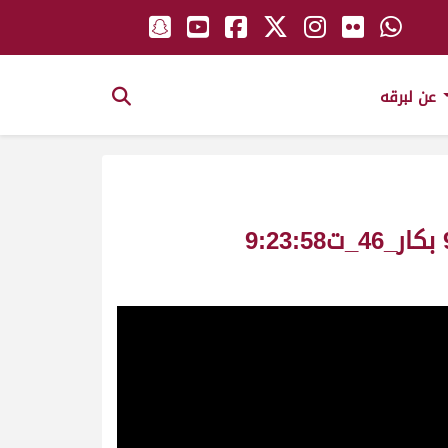
عن لبرقه
قطنه ملك_عبد الهادي سعيد الشهواني_سباق المونديال جذاع مسائي ش9 بكار_46_ت9:23:58