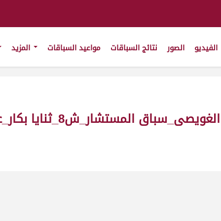
الفيديو
الصور
نتائج السباقات
مواعيد السباقات
المزيد
ار_ش8_ثنايا بكار_عام_ت(13.41.18 _ت24-12-2010